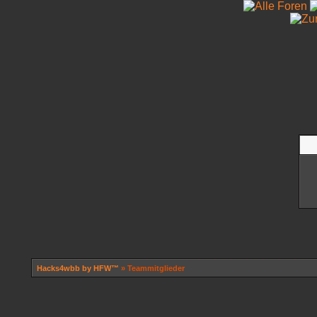
Hacks4wbb by HFW™
» Teammitglieder