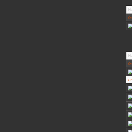
Ha
On
H
On
Gr