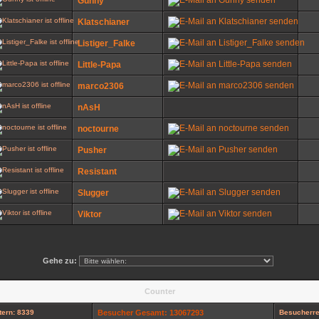
Günny
Klatschianer
Listiger_Falke
Little-Papa
marco2306
nAsH
noctourne
Pusher
Resistant
Slugger
Viktor
Gehe zu:
Counter
ern: 8339
Besucher Gesamt: 13067293
Besucherre