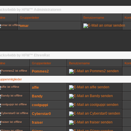
cks4wbb by HFW™ Administratoren
line
Gruppenleiter
Benutzername
Kont
omar
acks4wbb by HFW™ EhrenRat
line
Gruppenleiter
Benutzername
Kont
Pommes2
uppenmitglieder
alfie
Bandy
coolguppi
Cyberstar0
fraiser