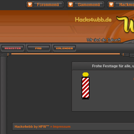
Frohe Festtage für alle,
Hacks4wbb by HFW™
» Impressum