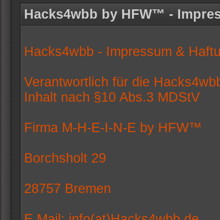
Hacks4wbb by HFW™ - Impre
Hacks4wbb - Impressum & Haft
Verantwortlich für die Hacks4wb
Inhalt nach §10 Abs.3 MDStV
Firma M-H-E-I-N-E by HFW™
Borchsholt 29
28757 Bremen
E Mail: info(at)Hacks4wbb.de