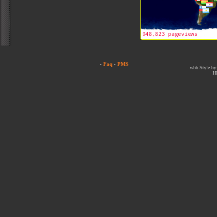
-
Faq
-
PMS
wbb Style by:
H