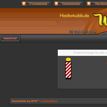
Frohe Festtage für alle,
Hacks4wbb by HFW™
» Game Menü