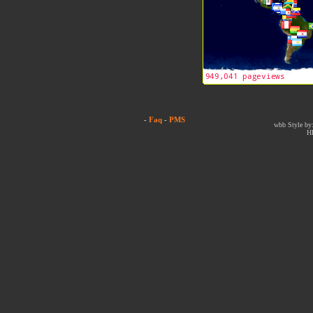
-
Faq
-
PMS
wbb Style by:
H