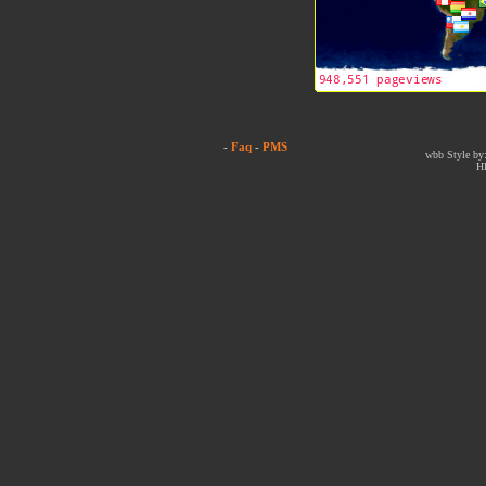
-
Faq
-
PMS
wbb Style by:
H