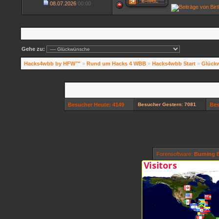
08.07.2026
00:00
Gehe zu:
Hacks4wbb by HFW™
»
Rund um Hacks 4 WBB
»
Hacks4wbb Start
»
Glück
Besucher Heute: 4149
Besucher Gestern: 7081
Bes
Forensoftware:
Burning B