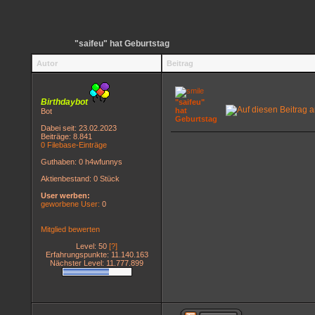
"saifeu" hat Geburtstag
Autor
Beitrag
Birthdaybot
"saifeu"
hat
Bot
Geburtstag
Dabei seit: 23.02.2023
Beiträge: 8.841
0 Filebase-Einträge
Guthaben: 0 h4wfunnys
Aktienbestand: 0 Stück
User werben:
geworbene User:
0
Mitglied bewerten
Level: 50
[?]
Erfahrungspunkte: 11.140.163
Nächster Level: 11.777.899