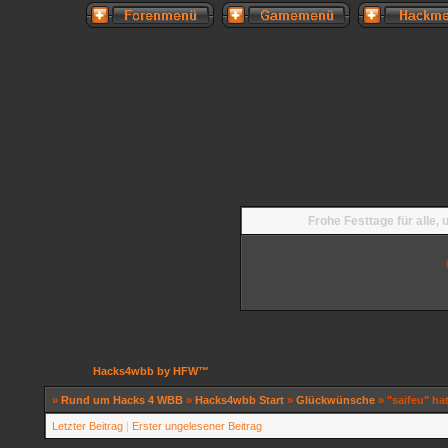
Frohe Festtage für alle,
Hacks4wbb by HFW™
»
Rund um Hacks 4 WBB
»
Hacks4wbb Start
»
Glückwünsche
»
"saifeu" ha
Letzter Beitrag
|
Erster ungelesener Beitrag