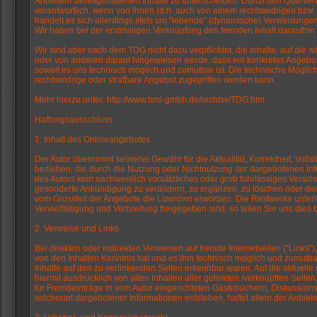
Anbietern bereitgehaltenen Inhalte zu unterscheiden. Durch den Querverweis
verantwortlich, wenn von ihnen (d.h. auch von einem rechtswidrigen bzw. 
handelt es sich allerdings stets um "lebende" (dynamische) Verweisungen
Wir haben bei der erstmaligen Verknüpfung den fremden Inhalt daraufhin übe
Wir sind aber nach dem TDG nicht dazu verpflichtet, die Inhalte, auf die
oder von anderen darauf hingewiesen werde, dass ein konkretes Angebot, z
soweit es uns technisch möglich und zumutbar ist. Die technische Mögli
rechtswidrige oder strafbare Angebot zugegriffen werden kann.
Mehr hierzu unter: http://www.hmi-gmbh.de/rechtsv/TDG.htm
Haftungsausschluss
1. Inhalt des Onlineangebotes
Der Autor übernimmt keinerlei Gewähr für die Aktualität, Korrektheit, Voll
beziehen, die durch die Nutzung oder Nichtnutzung der dargebotenen Info
des Autors kein nachweislich vorsätzliches oder grob fahrlässiges Verschu
gesonderte Ankündigung zu verändern, zu ergänzen, zu löschen oder die 
vom Grossteil der Angebote die Lizenzen erworben. Die Restwerke unterl
Vervielfältigung und Verbreitung freigegeben sind, so teilen Sie uns dies 
2. Verweise und Links
Bei direkten oder indirekten Verweisen auf fremde Internetseiten ("Links"
von den Inhalten Kenntnis hat und es ihm technisch möglich und zumutbar w
Inhalte auf den zu verlinkenden Seiten erkennbar waren. Auf die aktuelle u
hiermit ausdrücklich von allen Inhalten aller gelinkten /verknüpften Seit
für Fremdeinträge in vom Autor eingerichteten Gästebüchern, Diskussionsf
solcherart dargebotener Informationen entstehen, haftet allein der Anbiete