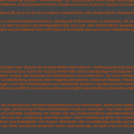
 halten wir insofern "fremde Inhalte" zur Nutzung bereit, die in dieser Weise geken
strafbaren Inhalt) positive Kenntnis vorliegt und es uns technisch möglich und zum
.
rprüft, ob durch ihn eine mögliche zivilrechtliche oder strafrechtliche Verantwortl
 wir in unserem Angebot verweisen, ständig auf Veränderungen zu überprüfen, die ei
u dem ich einen Link bereitgestellt habe, eine zivil- oder strafrechtliche Verantw
chkeit und Zumutbarkeit wird nicht dadurch beeinflußt, dass auch nach Unterbind
ständigkeit oder Qualität der bereitgestellten Informationen. Haftungsansprüche geg
rmationen bzw. durch die Nutzung fehlerhafter und unvollständiger Informationen 
lden vorliegt. Alle Angebote sind freibleibend und unverbindlich. Der Autor behält
Veröffentlichung zeitweise oder endgültig einzustellen. Auf dieser Website ("Ha
iegen nach den Kenntnissstand vom Hacks4wbb keinem Copyright und sind lizenzfre
bitte kurz schriftlich mit und wir werden unverzüglich die betroffenen Elemente entf
), die außerhalb des Verantwortungsbereiches des Autors liegen, würde eine Haftungs
äre, die Nutzung im Falle rechtswidriger Inhalte zu verhindern. Der Autor erklärt 
nd zukünftige Gestaltung, die Inhalte oder die Urheberschaft der gelinkten/verknüpft
en, die nach der Linksetzung verändert wurden. Diese Feststellung gilt für alle in
oren und Mailinglisten. Für illegale, fehlerhafte oder unvollständige Inhalte und
r der Seite, auf welche verwiesen wurde, nicht derjenige, der über Links auf die jew