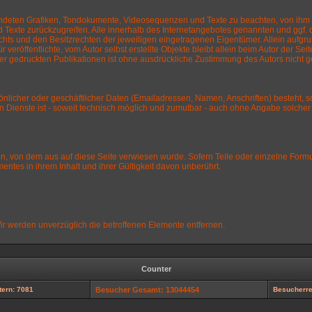
erwendeten Grafiken, Tondokumente, Videosequenzen und Texte zu beachten, von ihm
 Texte zurückzugreifen. Alle innerhalb des Internetangebotes genannten und ggf.
s und den Besitzrechten der jeweiligen eingetragenen Eigentümer. Allein aufgrun
 veröffentlichte, vom Autor selbst erstellte Objekte bleibt allein beim Autor der Se
gedruckten Publikationen ist ohne ausdrückliche Zustimmung des Autors nicht ge
nlicher oder geschäftlicher Daten (Emailadressen, Namen, Anschriften) besteht, so
en Dienste ist - soweit technisch möglich und zumutbar - auch ohne Angabe solch
ten, von dem aus auf diese Seite verwiesen wurde. Sofern Teile oder einzelne Form
entes in ihrem Inhalt und ihrer Gültigkeit davon unberührt.
ir werden unverzüglich die betroffenen Elemente entfernen.
Counter
ern: 7081
Besucher Gesamt: 13044454
Besucherre