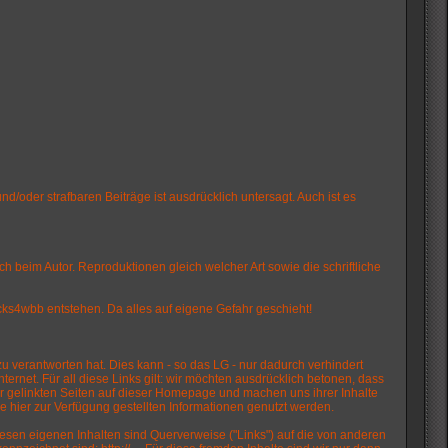
d/oder strafbaren Beiträge ist ausdrücklich untersagt. Auch ist es
 beim Autor. Reproduktionen gleich welcher Art sowie die schriftliche
s4wbb entstehen. Da alles auf eigene Gefahr geschieht!
u verantworten hat. Dies kann - so das LG - nur dadurch verhindert
rnet. Für all diese Links gilt: wir möchten ausdrücklich betonen, dass
ller gelinkten Seiten auf dieser Homepage und machen uns ihrer Inhalte
ie hier zur Verfügung gestellten Informationen genutzt werden.
diesen eigenen Inhalten sind Querverweise ("Links") auf die von anderen