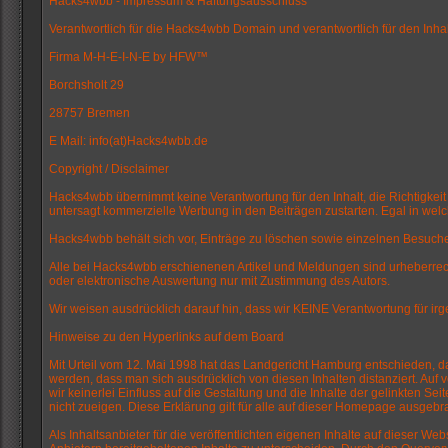
Hacks4wbb - Impressum & Haftungsausschluss
Verantwortlich für die Hacks4wbb Domain und verantwortlich für den Inh
Firma M-H-E-I-N-E by HFW™
Borchsholt 29
28757 Bremen
E Mail: info(at)Hacks4wbb.de
Copyright / Disclaimer
Hacks4wbb übernimmt keine Verantwortung für den Inhalt, die Richtigkeit u
untersagt kommerzielle Werbung in den Beiträgen zustarten. Egal in welc
Hacks4wbb behält sich vor, Einträge zu löschen sowie einzelnen Besuche
Alle bei Hacks4wbb erschienenen Artikel und Meldungen sind urheberrechtl
oder elektronische Auswertung nur mit Zustimmung des Autors.
Wir weisen ausdrücklich darauf hin, dass wir KEINE Verantwortung für
Hinweise zu den Hyperlinks auf dem Board
Mit Urteil vom 12. Mai 1998 hat das Landgericht Hamburg entschieden, das
werden, dass man sich ausdrücklich von diesen Inhalten distanziert. Auf 
wir keinerlei Einfluss auf die Gestaltung und die Inhalte der gelinkten S
nicht zueigen. Diese Erklärung gilt für alle auf dieser Homepage ausgebra
Als Inhaltsanbieter für die veröffentlichten eigenen Inhalte auf dieser 