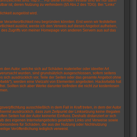
nzeichnet sind: http://.... Für diese fremden Inhalte sind wir nur dann
utbar ist, deren Nutzung zu verhindern (§5 Abs.2 des TDG). Bei "Links"
ichkeit ausgelöst wird.
ne Verantwortlichkeit neu begründen könnten. Erst wenn wir feststellen
ortlichkeit auslöst, werde ich den Verweis auf dieses Angebot aufheben,
ung des Zugriffs von meiner Homepage von anderen Servern aus auf das
en den Autor, welche sich auf Schäden materieller oder ideeller Art
verursacht wurden, sind grundsätzlich ausgeschlossen, sofern seitens
 es sich ausdrücklich vor, Teile der Seiten oder das gesamte Angebot ohne
cks4wbb"), werden eine Vielzahl von Elementen angeboten. Hacks4wbb hat
i. Sollten sich aber Werke darunter befinden die nicht zur kostenlosen
ernen.
verpflichtung ausschließlich in dem Fall in Kraft treten, in dem der Autor
hiermit ausdrücklich, dass zum Zeitpunkt der Linksetzung keine illegalen
en Seiten hat der Autor keinerlei Einfluss. Deshalb distanziert er sich
nerhalb des eigenen Internetangebotes gesetzten Links und Verweise sowie
 insbesondere für Schäden, die aus der Nutzung oder Nichtnutzung
eilige Veröffentlichung lediglich verweist.