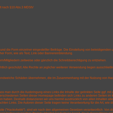
alt nach §10 Abs.3 MDStV
nd die Form einzelner eingestellter Beiträge. Die Einstellung von beleidigenden un
her Form, wie als Text, Link oder Bannereinblendung.
rn/Mitgliedern zeitweise oder gänzlich die Schreibberechtigung zu entziehen.
ich geschützt. Alle Rechte an jeglicher weiteren Verwendung liegen ausschließlich
 irgendwelche Schäden übernehmen, die im Zusammenhang mit der Nutzung von Hack
s man durch die Ausbringung eines Links die Inhalte der gelinkten Seite ggf. mit z
verschiedenen Seiten dieser Homepage befinden sich Links zu anderen Seiten im Inte
eiten haben. Deshalb distanzieren wir uns hiermit ausdrücklich von allen Inhalten a
chten Links. Die Autoren dieser Seite tragen keine Verantwortung für die Art, wie d
Website ("Hacks4wbb"), sind wir nach den allgemeinen Gesetzen verantwortlich. Von 