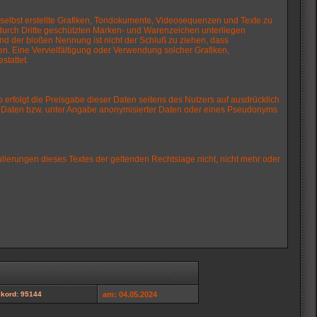
 selbst erstellte Grafiken, Tondokumente, Videosequenzen und Texte zu
 durch Dritte geschützten Marken- und Warenzeichen unterliegen
d der bloßen Nennung ist nicht der Schluß zu ziehen, dass
iten. Eine Vervielfältigung oder Verwendung solcher Grafiken,
stattet.
 erfolgt die Preisgabe dieser Daten seitens des Nutzers auf ausdrücklich
er Daten bzw. unter Angabe anonymisierter Daten oder eines Pseudonyms
ulierungen dieses Textes der geltenden Rechtslage nicht, nicht mehr oder
kord: 95144
am: 04.05.2024