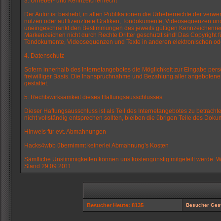
3. Urheber- und Kennzeichenrecht
Der Autor ist bestrebt, in allen Publikationen die Urheberrechte der v
nutzen oder auf lizenzfreie Grafiken, Tondokumente, Videosequenzen und
uneingeschränkt den Bestimmungen des jeweils gültigen Kennzeichenrecht
Markenzeichen nicht durch Rechte Dritter geschützt sind! Das Copyright für
Tondokumente, Videosequenzen und Texte in anderen elektronischen oder 
4. Datenschutz
Sofern innerhalb des Internetangebotes die Möglichkeit zur Eingabe persö
freiwilliger Basis. Die Inanspruchnahme und Bezahlung aller angeboten
gestattet.
5. Rechtswirksamkeit dieses Haftungsausschlusses
Dieser Haftungsausschluss ist als Teil des Internetangebotes zu betrach
nicht vollständig entsprechen sollten, bleiben die übrigen Teile des Dokum
Hinweis für evt. Abmahnungen
Hacks4wbb übernimmt keinerlei Abmahnung's Kosten
Sämtliche Unstimmigkeiten können uns kostengünstig mitgeteilt werde. W
Stand 29.09.2011
Besucher Heute: 8135
Besucher Gest