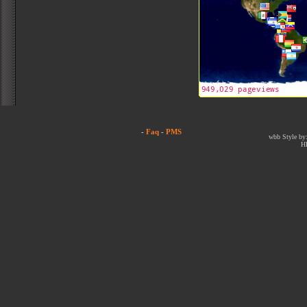
-
Faq
-
PMS
wbb Style by:
H