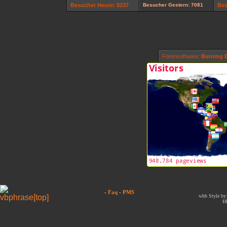
Besucher Heute: 9237
Besucher Gestern: 7081
Bes
Forensoftware:
Burning B
-
Faq
-
PMS
wbb Style by:
H