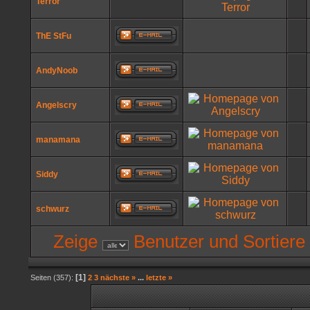
Terror
ThE StFu
AndyNoob
Angelscry
manamana
Siddy
schwurz
Zeige
Benutzer und Sortiere
[1]
Seiten (357):
2
3
nächste »
...
letzte »