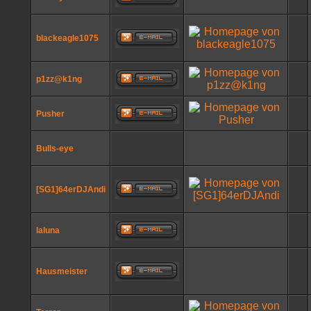
blackeagle1075
p1zz@k1ng
Pusher
Bulls-eye
[SG1]64erDJAndi
laluna
Hausmeister