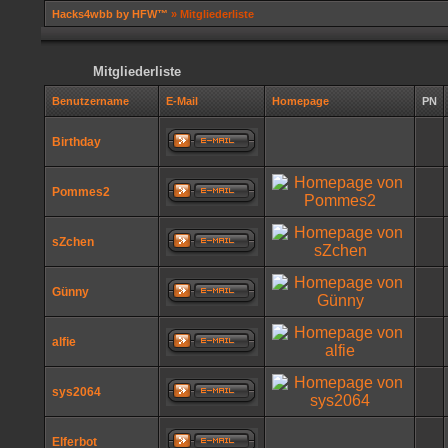
Hacks4wbb by HFW™
» Mitgliederliste
Mitgliederliste
Benutzername
E-Mail
Homepage
PN
Birthday
Pommes2
sZchen
Günny
alfie
sys2064
Elferbot