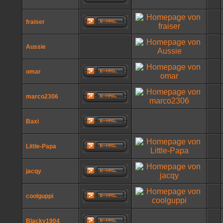
fraiser
Aussie
omar
marco2306
Baxi
Little-Papa
jacqy
coolguppi
Blacky1904