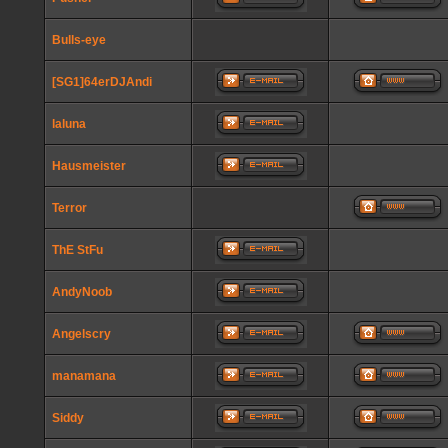
Bulls-eye
[SG1]64erDJAndi
laluna
Hausmeister
Terror
ThE StFu
AndyNoob
Angelscry
manamana
Siddy