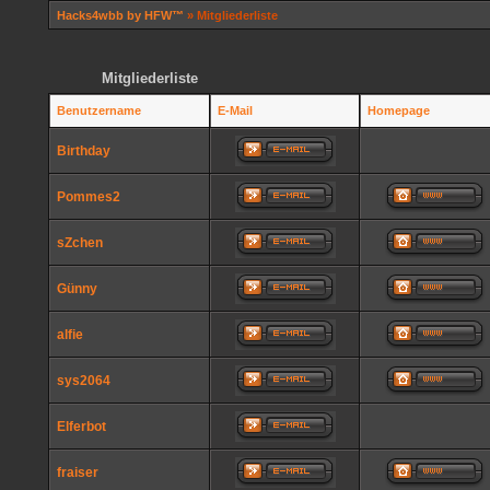
Hacks4wbb by HFW™
» Mitgliederliste
Mitgliederliste
Benutzername
E-Mail
Homepage
Birthday
Pommes2
sZchen
Günny
alfie
sys2064
Elferbot
fraiser