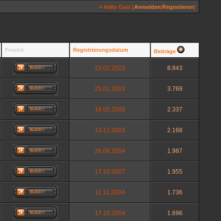
» Hallo Gast [
Anmelden
|
Registrieren
]
Freund
Registrierungsdatum
Beiträge
23.02.2023
8.843
25.01.2003
3.769
18.05.2005
2.337
13.12.2003
2.168
26.06.2004
1.987
17.10.2007
1.955
11.11.2004
1.736
17.10.2004
1.696