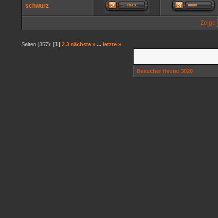
schwurz
Zeige
[1]
Seiten (357):
2
3
nächste »
...
letzte »
Besucher Heute: 3020