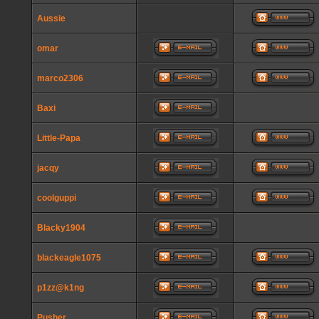
Aussie
omar
marco2306
Baxi
Little-Papa
jacqy
coolguppi
Blacky1904
blackeagle1075
p1zz@k1ng
Pusher