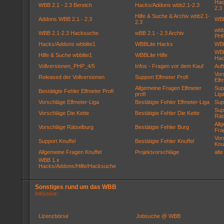
Hac
WBB 2.1 - 2.3 Bereich
Hacks/Addons wbb2.1-2.3
2.3
Hilfe & Suche & Archiv wbb2.1-
Addons WBB 2.1 - 2.3
WBB
2.3
wbbl
WBB 2.1-2.3 Hacksuche
wBB 2.1 - 2.3 Archiv
PHP
Hacks/Addons wbblite1
WBBLite Hacks
WBB
WBB
Hilfe & Suche wbblite1
WBBLite Hilfe
Hac
Vollversionen_PHP_4/5
Infos - Fragen vor dem Kauf
Auf
Vor
Released der Vollversionen
Support Elfmeter Profi
Elfm
Allgemeine Fragen Elfmeter
Sup
Bestätigte Fehler Elfmeter Profi
profi
Lig
Vorschläge Elfmeter-Liga
Bestätigte Fehler Elfmeter-Liga
Sup
Sup
Vorschläge Die Kette
Bestätigte Fehler Die Kette
Rät
All
Vorschläge Rätselburg
Bestätigte Fehler Burg
Fra
Vor
Support Knuffel
Bestätigte Fehler Knuffel
Knuf
Allgemeine Fragen Knuffel
Projektvorschläge
alt
WBB 1.x
Hacks/Addons/Hilfe/Hacksuche
Sonstiges rund um das WBB
Inklusive:
Lizenzbörse
Jobsuche @ WBB