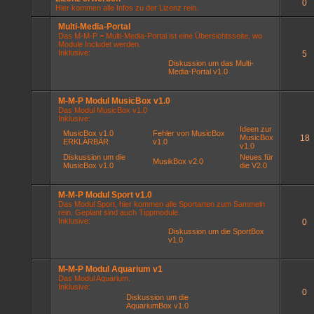
0
Hier kommen alle Infos zu der Lizenz rein.
Multi-Media-Portal
Das M-M-P = Multi-Media-Portal ist eine Übersichtsseite, wo
Module Includet werden.
Inklusive:
5
Diskussion um das Multi-
Media-Portal v1.0
M-M-P Modul MusicBox v1.0
Das Modul MusicBox v1.0
Inklusive:
Ideen zur
MusicBox v1.0
Fehler von MusicBox
MusicBox
18
ERKLÄRBÄR
v1.0
v1.0
Diskussion um die
Neues für
MusikBox v2.0
MusicBox v1.0
die V2.0
M-M-P Modul Sport v1.0
Das Modul Sport, hier kommen alle Sportarten zum Sammeln
rein. Geplant sind auch Tippmodule.
Inklusive:
0
Diskussion um die SportBox
v1.0
M-M-P Modul Aquarium v1
Das Modul Aquarium.
Inklusive:
0
Diskussion um die
AquariumBox v1.0