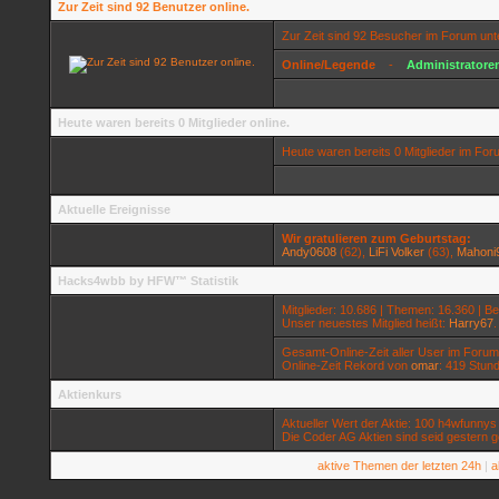
Zur Zeit sind 92 Benutzer online.
Zur Zeit sind 92 Besucher im Forum un
Online/Legende
-
Administratore
Heute waren bereits 0 Mitglieder online.
Heute waren bereits 0 Mitglieder im Fo
Aktuelle Ereignisse
Wir gratulieren zum Geburtstag:
Andy0608
(62),
LiFi Volker
(63),
Mahoni
Hacks4wbb by HFW™ Statistik
Mitglieder: 10.686 | Themen: 16.360 | Be
Unser neuestes Mitglied heißt:
Harry67
.
Gesamt-Online-Zeit aller User im Forum
Online-Zeit Rekord von
omar
: 419 Stun
Aktienkurs
Aktueller Wert der Aktie: 100 h4wfunnys 
Die Coder AG Aktien sind seid gestern g
aktive Themen der letzten 24h
|
a