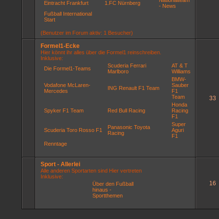
Nationalteam
Eintracht Frankfurt
1.FC Nürnberg
- News
Fußball International
Start
(Benutzer im Forum aktiv: 1 Besucher)
Formel1-Ecke
Hier könnt ihr alles über die Formel1 reinschreiben.
Inklusive:
Scuderia Ferrari
AT & T
Die Formel1-Teams
Marlboro
Williams
BMW-
Vodafone McLaren-
Sauber
ING Renault F1 Team
Mercedes
F1
Team
33
Honda
Spyker F1 Team
Red Bull Racing
Racing
F1
Super
Panasonic Toyota
Scuderia Toro Rosso F1
Aguri
Racing
F1
Renntage
Sport - Allerlei
Alle anderen Sportarten sind Hier vertreten
Inklusive:
16
Über den Fußball
hinaus -
Sportthemen