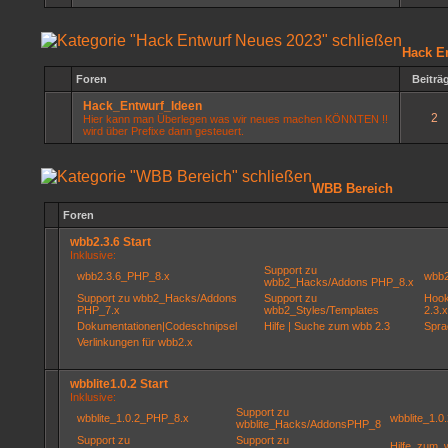
Hack E
Foren
Beiträ
Hack_Entwurf_Ideen
2
Hier kann man Überlegen was wir neues machen KÖNNTEN !!
wird über Prefixe dann gesteuert.
WBB Bereich
Foren
wbb2.3.6 Start
Inklusive:
Support zu
wbb2.3.6_PHP_8.x
wbb2
wbb2_Hacks/Addons PHP_8.x
Support zu wbb2_Hacks/Addons
Support zu
Hook
PHP_7.x
wbb2_Styles/Templates
2.3.x
Dokumentationen|Codeschnipsel
Hilfe | Suche zum wbb 2.3
Spra
Verlinkungen für wbb2.x
wbblite1.0.2 Start
Inklusive:
Support zu
wbblite_1.0.2_PHP_8.x
wbblite_1.
wbblite_Hacks/AddonsPHP_8
Support zu
Support zu
Hilfe_zum_