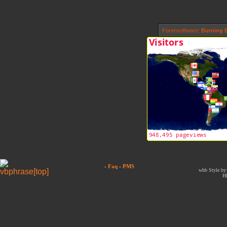
Forensoftware:
Burning B
-
Faq
-
PMS
wbb Style by:
H