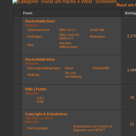
Rund um 
Foren
Beiträ
Hacks4wbb Start
Inklusive:
Glückwünsche
Witze & Co.
Small Talk
Alles rund um
2.27
Umfragen
Webspace
WEB & IT
Herzlich
Kino
Willkommen!
Hacks4wbb Infos
Inklusive:
Nutzungsbedingungen
News
Hack4wBB
1.48
Ab und
WoltLab
Anmeldung
Hilfe | Fehler
Inklusive:
16
Lob |
Kritik
Copyright & Erlaubnisse
Alle Infos zu dem ©
Inklusive:
21
Erlaubnisse von Codern &
NonCopyright
Eigentum von HFW™