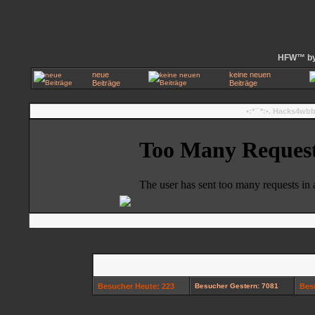
HFW™ by 
neue
keine neuen
Beiträge
Beiträge
•:*¨¨*:•. Hacks4wb
Besucher Heute: 223
Besucher Gestern: 7081
Bes