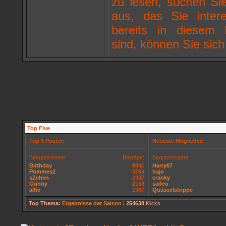
zu lesen, suchen Si
aus, das Sie intere
bereits in diesem F
sind, können Sie sic
Top Five
Top 5 Poster:
Neueste Mitglieder:
Benutzername:
Beiträge:
Benutzername:
Birthday
8841
Harry67
Pommes2
3769
hajo
sZchen
2337
cranky
Günny
2168
saifeu
alfie
1987
Quasselstrippe
Top Thema:
Ergebnisse der Saison
|
254638
Klicks.