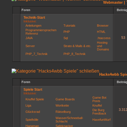
Webmaster | 
Foren
Beiträ
Technik-Start
Inklusive:
Anleitungen
Tutorials
Browser
Programmiersprachen
PHP
HTML
Referenz
53
JAVA
Sql
.htaccess
Hosting
Server
Strato & Mails & etc.
und
Domains
PHP_7_Technik
PHP_8_Technik
Hacks4wbb Spi
Foren
Beiträ
Spiele Start
Inklusive:
Game Bot
Knuffel Spiele
Game Boards
Posts
Liga
Wortkette
Knuffel
3.31
Die Burg
Glücksrad
Rätselburg
Feedback
Wasser/Schneeball-
Spielhölle
HavefunWurf
Schlacht
Hangman
Safeknacker