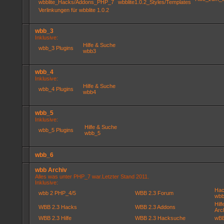
wbblite_Hacks/Addons_PHP_7
wbblite1.0.2_Styles/Templates
Verlinkungen für wbblite 1.0.2
wbb_3
Inklusive:
Hilfe & Suche
wbb_3 Plugins
wbb3
wbb_4
Inklusive:
Hilfe & Suche
wbb_4 Plugins
wbb4
wbb_5
Inklusive:
Hilfe & Suche
wbb_5 Plugins
wbb_5
wbb_6
wbb Archiv
Alles was unter PHP_7 war.Letzter Stand 2011.
Inklusive:
Hac
wbb 2 PHP_4/5
WBB 2.3 Forum
wbb
Hil
WBB 2.3 Hacks
WBB 2.3 Addons
Arc
WBB 2.3 Hilfe
WBB 2.3 Hacksuche
wBB