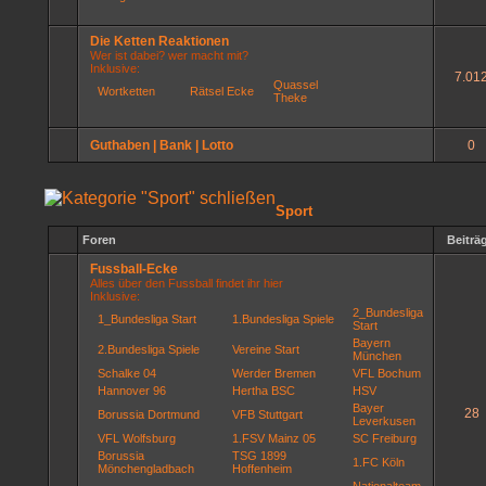
Die Ketten Reaktionen
Wer ist dabei? wer macht mit?
Inklusive:
7.01
Quassel
Wortketten
Rätsel Ecke
Theke
Guthaben | Bank | Lotto
0
Sport
Foren
Beiträ
Fussball-Ecke
Alles über den Fussball findet ihr hier
Inklusive:
2_Bundesliga
1_Bundesliga Start
1.Bundesliga Spiele
Start
Bayern
2.Bundesliga Spiele
Vereine Start
München
Schalke 04
Werder Bremen
VFL Bochum
Hannover 96
Hertha BSC
HSV
Bayer
28
Borussia Dortmund
VFB Stuttgart
Leverkusen
VFL Wolfsburg
1.FSV Mainz 05
SC Freiburg
Borussia
TSG 1899
1.FC Köln
Mönchengladbach
Hoffenheim