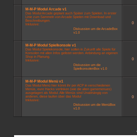
M-M-P Modul Arcade v1
Das Modul Arcade geplant auch Später zum Spielen. In erster
Linie zum Sammeln von Arcade Spielen mit Download und
Beschreibungen.
0
Inklusive:
Diskussion um die ArcadeBox
v1.0
M-M-P Modul Spielkonsole v1
Das Modul Spielekonsole, hier sollen in Zukunft alle Spiele für
Konsolen mit allen Infos gelistet werden. Anbindung an eigenen
Shop in Planung.
0
Inklusive:
Diskussion um die
SpielkonsolenBox v1.0
M-M-P Modul Menü v1
Das Modul Menü hier könnt ihr per ACP in verschiedenen
Menüs, eure Hacks verlinken (wie die alten gamemenues)
ausgelagert als Modul. Alle Menüs sind Unabhängig von
anderen, diese laufen über das Modul
0
Inklusive:
Diskussion um die MenüBox
v1.0