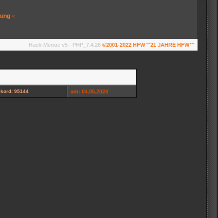
rung
«
Hack-Menue v5 - PHP_7.4.26
©2001-2022
HFW™
21 JAHRE HFW™
kord: 95144
am: 04.05.2024