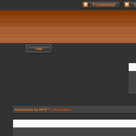
Hacks4wbb by HFW™
» Hack Menü