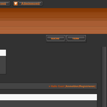
» Hallo Gast [
Anmelden
|
Registrieren
]