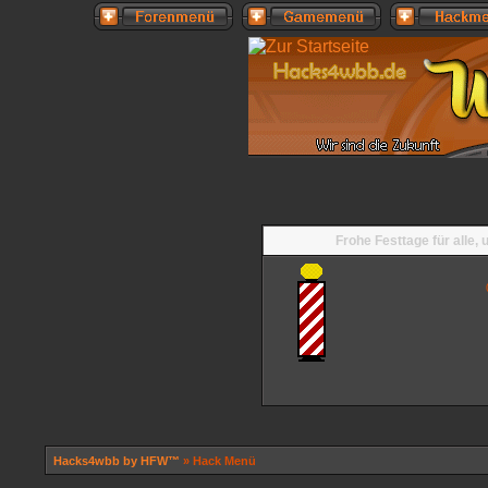
Frohe Festtage für alle,
Hacks4wbb by HFW™
» Hack Menü