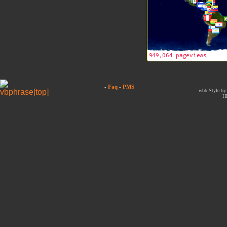
-
Faq
-
PMS
wbb Style by:
H