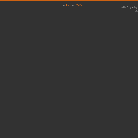
-
Faq
-
PMS
wbb Style by:
H