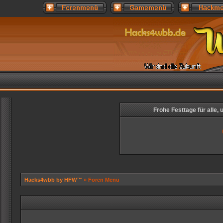
Frohe Festtage für alle,
Hacks4wbb by HFW™
» Foren Menü