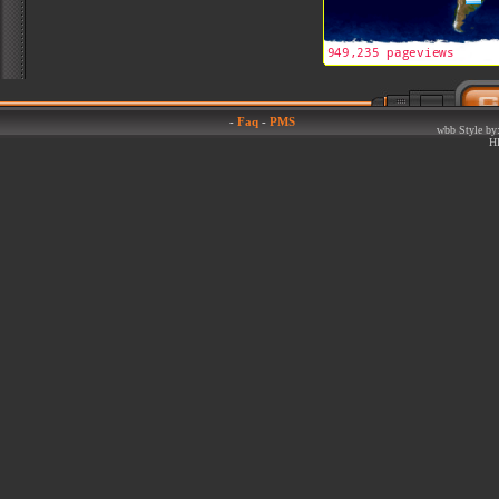
-
Faq
-
PMS
wbb Style by:
H