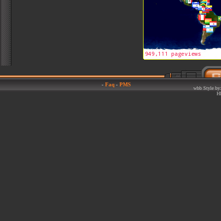
-
Faq
-
PMS
wbb Style by:
H