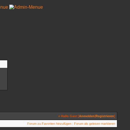
» Hallo Gast [
Anmelden
|
Registrieren
]
Forum zu Favoriten hinzufügen
|
Forum als gelesen markieren