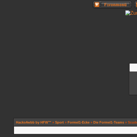
Hacks4wbb by HFW™
»
Sport
»
Formel1-Ecke
»
Die Formel1-Teams
» Scude