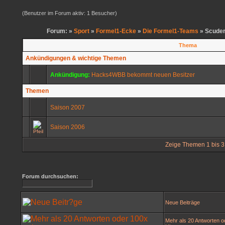
(Benutzer im Forum aktiv: 1 Besucher)
Forum: »
Sport
»
Formel1-Ecke
»
Die Formel1-Teams
» Scuder
Thema
Ankündigungen & wichtige Themen
Ankündigung:
Hacks4WBB bekommt neuen Besitzer
Themen
Saison 2007
Saison 2006
Zeige Themen 1 bis 3 
Forum durchsuchen:
Neue Beiträge
Mehr als 20 Antworten o