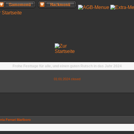
Frohe Festtage für alle, und einen guten Rutsch in das Jahr 2024
01:01:2024 closed
ria Ferrari Marlboro