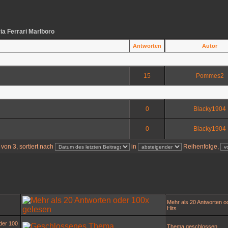
ia Ferrari Marlboro
Antworten
Autor
15
Pommes2
0
Blacky1904
0
Blacky1904
von 3, sortiert nach
in
Reihenfolge,
Mehr als 20 Antworten o
Hits
der 100
Thema geschlossen