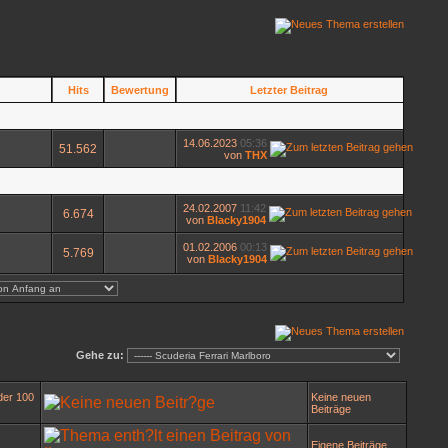
Hits
Bewertung
Letzter Beitrag
14.06.2023
05:36
51.562
von
THX
24.02.2007
11:42
6.674
von
Blacky1904
01.02.2006
00:13
5.769
von
Blacky1904
Gehe zu:
der 100
Keine neuen
Beiträge
Eigene Beiträge