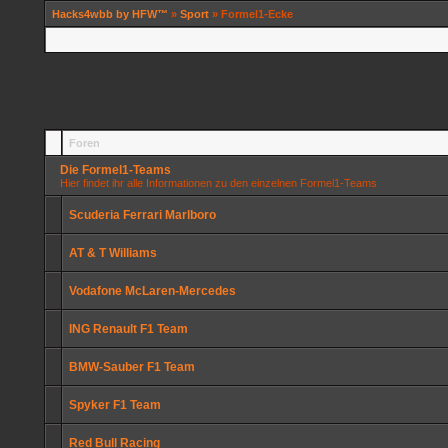
Hacks4wbb by HFW™
»
Sport
» Formel1-Ecke
Foren
Die Formel1-Teams
Hier findet ihr alle Informationen zu den einzelnen Formel1-Teams
Scuderia Ferrari Marlboro
AT & T Williams
Vodafone McLaren-Mercedes
ING Renault F1 Team
BMW-Sauber F1 Team
Spyker F1 Team
Red Bull Racing