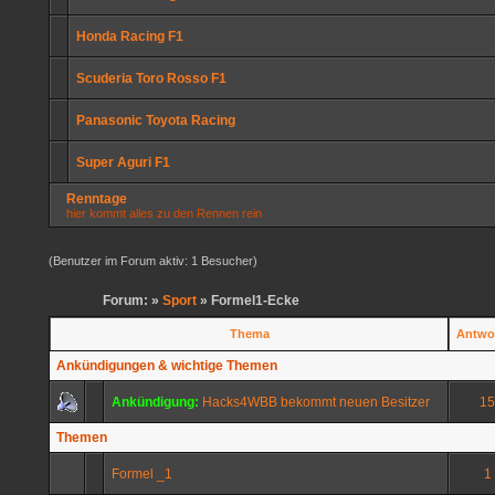
Honda Racing F1
Scuderia Toro Rosso F1
Panasonic Toyota Racing
Super Aguri F1
Renntage
hier kommt alles zu den Rennen rein
(Benutzer im Forum aktiv: 1 Besucher)
Forum: »
Sport
» Formel1-Ecke
Thema
Antwo
Ankündigungen & wichtige Themen
Ankündigung:
Hacks4WBB bekommt neuen Besitzer
15
Themen
Formel _1
1