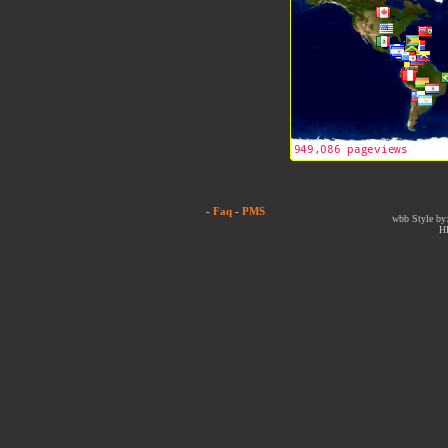
-
Faq
-
PMS
wbb Style by:
H