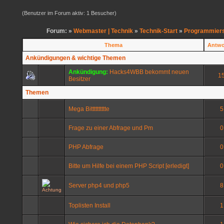
(Benutzer im Forum aktiv: 1 Besucher)
Forum: »
Webmaster | Technik
»
Technik-Start
»
Programmiers
Thema
Antwo
Ankündigungen & wichtige Themen
Ankündigung:
Hacks4WBB bekommt neuen
1
Besitzer
Themen
Mega Bitttttttttte
5
Frage zu einer Abfrage und Pm
0
PHP Abfrage
0
Bitte um Hilfe bei einem PHP Script [erledigt]
0
Server php4 und php5
8
Toplisten Install
1