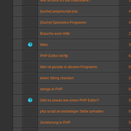
Wie sichere ich die Datenbank?
1
[suche] ampelscript php
4
[Suche] Spezieles Programm
4
Brauche eure Hilfe
2
Wwo
3
PHP-Editor mit ftp
6
Wer ist gerade in diesem Programm
0
einen String checken
2
strings in PHP
0
Gibt es sowas wie einen PHP Editor?
3
php script an beöiebiger Stelle anhalten
0
Zentrierung in PHP
5