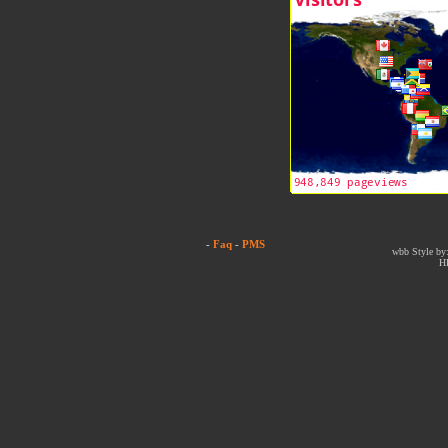
-
Faq
-
PMS
wbb Style by:
H