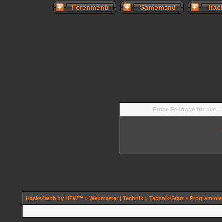
Frohe Festtage für alle,
Hacks4wbb by HFW™
»
Webmaster | Technik
»
Technik-Start
»
Programmie