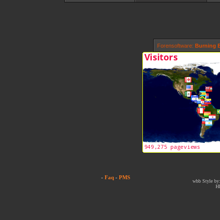
Forensoftware:
Burning B
-
Faq
-
PMS
wbb Style by:
H