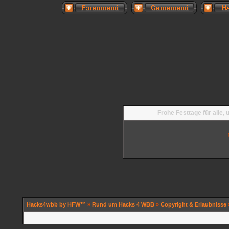
Frohe Festtage für alle,
Hacks4wbb by HFW™
»
Rund um Hacks 4 WBB
»
Copyright & Erlaubnisse