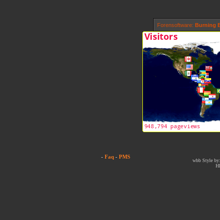
Forensoftware:
Burning B
-
Faq
-
PMS
wbb Style by:
H