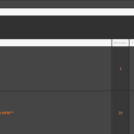
Beiträge
T
1
™
von HFW™
20