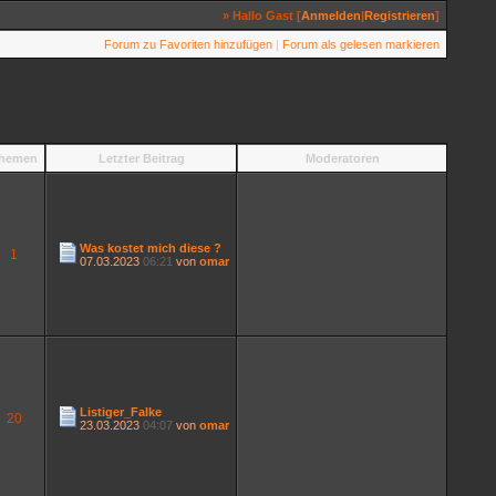
» Hallo Gast [
Anmelden
|
Registrieren
]
Forum zu Favoriten hinzufügen
|
Forum als gelesen markieren
hemen
Letzter Beitrag
Moderatoren
Was kostet mich diese ?
1
07.03.2023
06:21
von
omar
Listiger_Falke
20
23.03.2023
04:07
von
omar