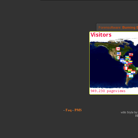
Forensoftware:
Burning B
-
Faq
-
PMS
wbb Style by:
H