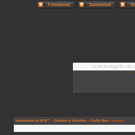
Frohe Festtage für alle,
Hacks4wbb by HFW™
»
Grafiken & Schriften
»
Grafik-Start
» Avatare