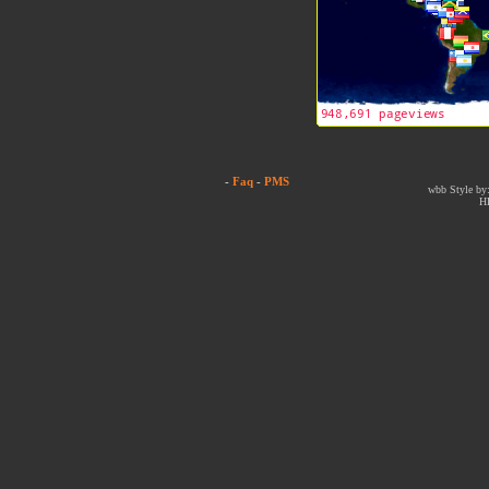
-
Faq
-
PMS
wbb Style by:
H