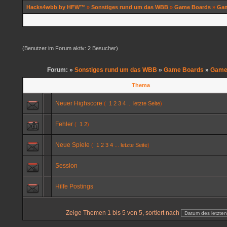
Hacks4wbb by HFW™
»
Sonstiges rund um das WBB
»
Game Boards
»
Gam
(Benutzer im Forum aktiv: 2 Besucher)
Forum: »
Sonstiges rund um das WBB
»
Game Boards
»
Game
Thema
Neuer Highscore
(
1
2
3
4
...
letzte Seite
)
Fehler
(
1
2
)
Neue Spiele
(
1
2
3
4
...
letzte Seite
)
Session
Hilfe Postings
Zeige Themen 1 bis 5 von 5, sortiert nach