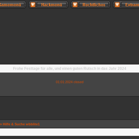
Frohe Festtage für alle, und einen guten Rutsch in das Jahr 2024
01:01:2024 closed
» Hilfe & Suche wbblite1