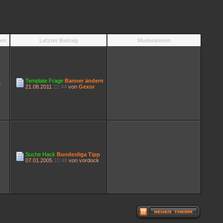
en
Letzter Beitrag
Moderatoren
Template Frage
Banner ändern
6
21.08.2011
22:44
von
Gexor
Suche Hack
Bundesliga Tipp
07.01.2005
10:48
von vordock