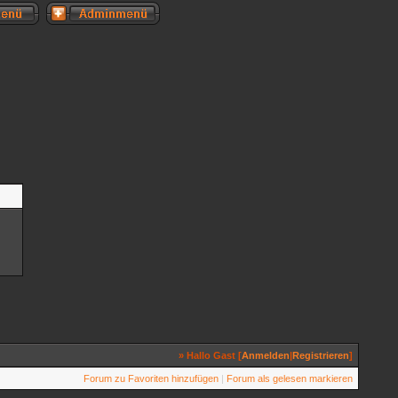
» Hallo Gast [
Anmelden
|
Registrieren
]
Forum zu Favoriten hinzufügen
|
Forum als gelesen markieren