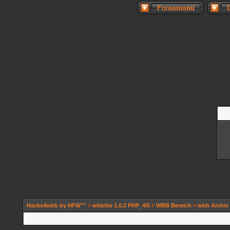
Hacks4wbb by HFW™
»
wbblite 1.0.2 PHP_4/5
»
WBB Bereich
»
wbb Archiv