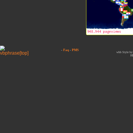
-
Faq
-
PMS
wbb Style by:
H