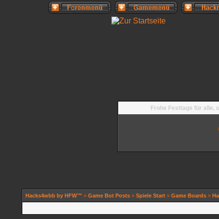
Frohe Festtage für alle,
Hacks4wbb by HFW™
»
Game Bot Posts
»
Spiele Start
»
Game Boards
»
Ha