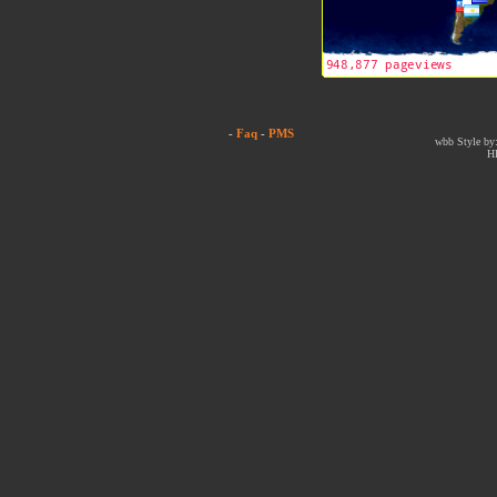
-
Faq
-
PMS
wbb Style by:
H