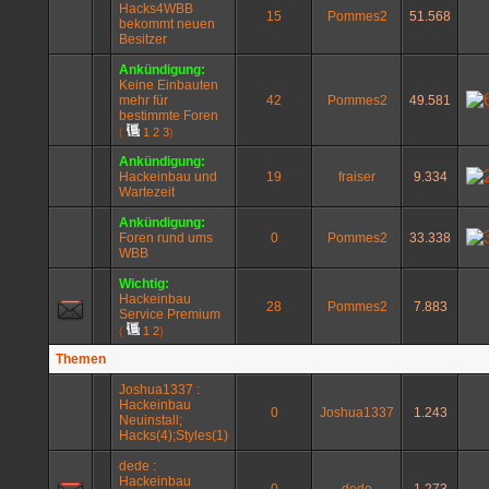
Hacks4WBB
15
Pommes2
51.568
bekommt neuen
Besitzer
Ankündigung:
Keine Einbauten
mehr für
42
Pommes2
49.581
bestimmte Foren
(
1
2
3
)
Ankündigung:
Hackeinbau und
19
fraiser
9.334
Wartezeit
Ankündigung:
Foren rund ums
0
Pommes2
33.338
WBB
Wichtig:
Hackeinbau
28
Pommes2
7.883
Service Premium
(
1
2
)
Themen
Joshua1337 :
Hackeinbau
0
Joshua1337
1.243
Neuinstall;
Hacks(4);Styles(1)
dede :
Hackeinbau