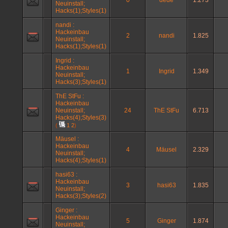
0
dede
1.273
Neuinstall;
Hacks(1);Styles(1)
nandi :
Hackeinbau
2
nandi
1.825
Neuinstall;
Hacks(1);Styles(1)
Ingrid :
Hackeinbau
1
Ingrid
1.349
Neuinstall;
Hacks(3);Styles(1)
ThE StFu :
Hackeinbau
Neuinstall;
24
ThE StFu
6.713
Hacks(4);Styles(3)
(
1
2
)
Mäusel :
Hackeinbau
4
Mäusel
2.329
Neuinstall;
Hacks(4);Styles(1)
hasi63 :
Hackeinbau
3
hasi63
1.835
Neuinstall;
Hacks(3);Styles(2)
Ginger :
Hackeinbau
5
Ginger
1.874
Neuinstall;