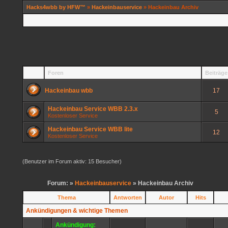
Hacks4wbb by HFW™
»
Hackeinbauservice
» Hackeinbau Archiv
Foren
Beiträge
Hackeinbau wbb
17
Hackeinbau Service WBB 2.3.x
5
Kostenloser Service
Hackeinbau Service WBB lite
12
Kostenloser Service
(Benutzer im Forum aktiv: 15 Besucher)
Forum: »
Hackeinbauservice
» Hackeinbau Archiv
Thema
Antworten
Autor
Hits
Ankündigungen & wichtige Themen
Ankündigung: