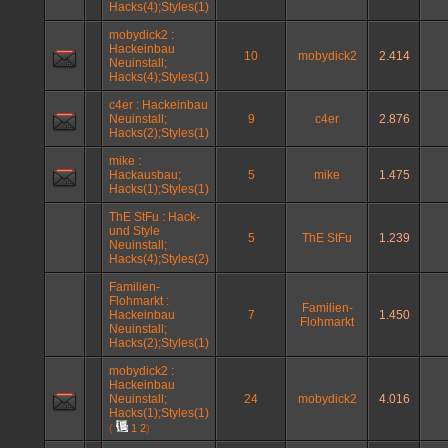
Hacks(4);Styles(1)
mobydick2 :
Hackeinbau
10
mobydick2
2.414
Neuinstall;
Hacks(4);Styles(1)
c4er : Hackeinbau
Neuinstall;
9
c4er
2.876
Hacks(2);Styles(1)
mike :
Hackausbau;
5
mike
1.475
Hacks(1);Styles(1)
ThE StFu : Hack-
und Style
5
ThE StFu
1.239
Neuinstall;
Hacks(4);Styles(2)
Familien-
Flohmarkt :
Familien-
Hackeinbau
7
1.450
Flohmarkt
Neuinstall;
Hacks(2);Styles(1)
mobydick2 :
Hackeinbau
Neuinstall;
24
mobydick2
4.016
Hacks(1);Styles(1)
(
1
2
)