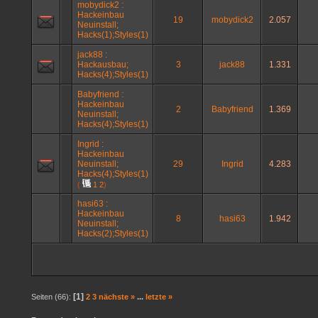
mobydick2 :
Hackeinbau
19
mobydick2
2.057
Neuinstall;
Hacks(1);Styles(1)
jack88 :
Hackausbau;
3
jack88
1.331
Hacks(4);Styles(1)
Babyfriend :
Hackeinbau
2
Babyfriend
1.369
Neuinstall;
Hacks(4);Styles(1)
Ingrid :
Hackeinbau
Neuinstall;
29
Ingrid
4.283
Hacks(4);Styles(1)
(
1
2
)
hasi63 :
Hackeinbau
8
hasi63
1.942
Neuinstall;
Hacks(2);Styles(1)
[1]
Seiten (66):
2
3
nächste »
...
letzte »