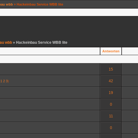
bau wbb
» Hackeinbau Service WBB lite
au wbb
» Hackeinbau Service WBB lite
Antworten
15
42
1
2
3
)
19
0
11
0