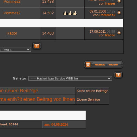
Pommes2
13.438
von
fraiser
09.01.2008
17:29
Pommes2
14.502
von
Pommes2
17.09.2011
09:58
Rador
34.403
von
Rador
Gehe zu:
Keine neuen Beiträge
Eigene Beiträge
kord: 95144
am: 04.05.2024