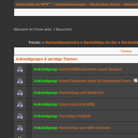
Hacks4wbb by HFW™
»
Hackeinbauservice
»
Hackeinbau Archiv
»
Hackein
(Benutzer im Forum aktiv: 1 Besucher)
Forum: »
Hackeinbauservice
»
Hackeinbau Archiv
»
Hackeinb
Thema
Ankündigungen & wichtige Themen
Ankündigung:
Hacks4WBB bekommt neuen Besitzer
Ankündigung:
Keine Einbauten mehr für bestimmte Foren
(
Ankündigung:
Hackeinbau und Wartezeit
Ankündigung:
Foren rund ums WBB
Ankündigung:
Derzeitige Projekte
Ankündigung:
Hackeinbau von Web Dynamic