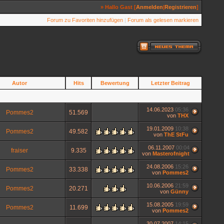
» Hallo Gast [
Anmelden
|
Registrieren
]
Forum zu Favoriten hinzufügen
|
Forum als gelesen markieren
Autor
Hits
Bewertung
Letzter Beitrag
14.06.2023
05:36
Pommes2
51.569
von
THX
19.01.2009
10:38
Pommes2
49.582
von
ThE StFu
06.11.2007
00:04
fraiser
9.335
von
Masterofnight
24.08.2006
15:26
Pommes2
33.338
von
Pommes2
10.06.2006
21:59
Pommes2
20.271
von
Günny
15.08.2005
19:59
Pommes2
11.699
von
Pommes2
30.07.2007
14:15