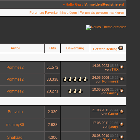
» Hallo Gast [
Anmelden
|
Registrieren
]
Forum zu Favoriten hinzufügen
|
Forum als gelesen markieren
Autor
Hits
Bewertung
Letzter Beitrag
14.06.2023
05:36
Pommes2
51.572
von
THX
24.08.2006
15:26
Pommes2
33.338
von
Pommes2
10.06.2006
21:59
Pommes2
20.271
von
Günny
21.08.2011
22:44
Benvolio
2.330
von
Gexor
17.05.2011
22:56
mummy80
2.638
von
jacqy
20.08.2010
00:21
Shahzadi
4.300
von
Shahzadi