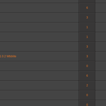
6
3
1
1
3
1.0.2 Wbblite
3
0
6
2
0
0