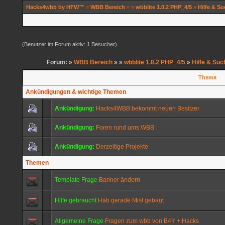
Hacks4wbb by HFW™
»
WBB Bereich
»
»
wbblite 1.0.2 PHP_4/5
»
Hilfe & S
(Benutzer im Forum aktiv: 1 Besucher)
Forum: »
WBB Bereich
»
»
wbblite 1.0.2 PHP_4/5
»
Hilfe & Suc
Thema
Ankündigungen & wichtige Themen
Ankündigung:
Hacks4WBB bekommt neuen Besitzer
Ankündigung:
Foren rund ums WBB
Ankündigung:
Derzeitige Projekte
Themen
Template Frage
Banner ändern
Hilfe gebraucht
Hab gerade Mist gebaut
Allgemeine Frage
Fragen zum wbb von B4Y + Hacks