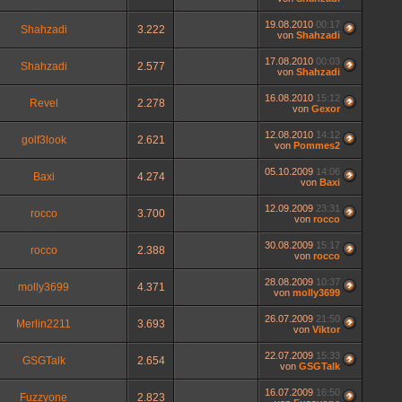
19.08.2010
00:17
Shahzadi
3.222
von
Shahzadi
17.08.2010
00:03
Shahzadi
2.577
von
Shahzadi
16.08.2010
15:12
Revel
2.278
von
Gexor
12.08.2010
14:12
golf3look
2.621
von
Pommes2
05.10.2009
14:06
Baxi
4.274
von
Baxi
12.09.2009
23:31
rocco
3.700
von
rocco
30.08.2009
15:17
rocco
2.388
von
rocco
28.08.2009
10:37
molly3699
4.371
von
molly3699
26.07.2009
21:50
Merlin2211
3.693
von
Viktor
22.07.2009
15:33
GSGTalk
2.654
von
GSGTalk
16.07.2009
16:50
Fuzzyone
2.823