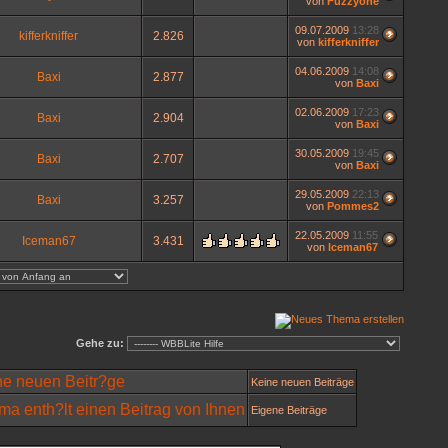
von
Fuzzyone
09.07.2009
13:28
kifferkniffer
2.826
von
kifferkniffer
04.06.2009
14:08
Baxi
2.877
von
Baxi
02.06.2009
17:23
Baxi
2.904
von
Baxi
30.05.2009
19:45
Baxi
2.707
von
Baxi
29.05.2009
22:13
Baxi
3.257
von
Pommes2
22.05.2009
11:55
Iceman67
3.431
von
Iceman67
Gehe zu:
Keine neuen Beiträge
Eigene Beiträge