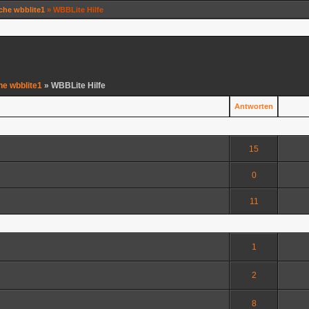
uche wbblite1
» WBBLite Hilfe
he wbblite1
» WBBLite Hilfe
Antworten
15
0
11
1
2
8