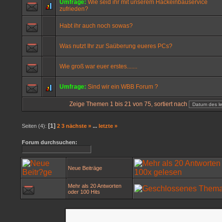
Umfrage:
Wie seid ihr mit unserem Hackeinbauservice
zufrieden?
Habt ihr auch noch sowas?
Was nutzt Ihr zur Saüberung eueres PCs?
Wie groß war euer erstes.......
Umfrage:
Sind wir ein WBB Forum ?
Zeige Themen 1 bis 21 von 75, sortiert nach
[1]
Seiten (4):
2
3
nächste »
...
letzte »
Forum durchsuchen:
Neue Beiträge
Mehr als 20 Antworten
oder 100 Hits