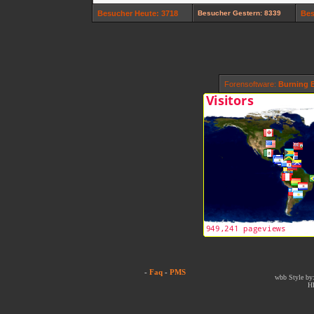
Besucher Heute: 3718
Besucher Gestern: 8339
Bes
Forensoftware:
Burning B
-
Faq
-
PMS
wbb Style by:
H