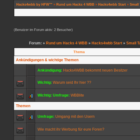
Hacks4wbb by HFW™
»
Rund um Hacks 4 WBB
»
Hacks4wbb Start
»
Small 
(Benutzer im Forum aktiv: 2 Besucher)
Forum: »
Rund um Hacks 4 WBB
»
Hacks4wbb Start
»
Small T
Thema
Ankündigungen & wichtige Themen
Ankündigung:
Hacks4WBB bekommt neuen Besitzer
Wichtig:
Warum seid Ihr hier ??
Wichtig:
Umfrage:
WBBlite
Themen
Umfrage:
Umgang mit den Usern
Wie macht ihr Werbung für eure Foren?