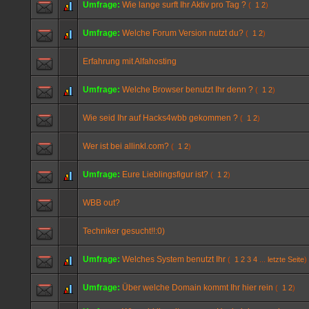
Umfrage:
Wie lange surft Ihr Aktiv pro Tag ?
(
1
2
)
Umfrage:
Welche Forum Version nutzt du?
(
1
2
)
Erfahrung mit Alfahosting
Umfrage:
Welche Browser benutzt Ihr denn ?
(
1
2
)
Wie seid Ihr auf Hacks4wbb gekommen ?
(
1
2
)
Wer ist bei allinkl.com?
(
1
2
)
Umfrage:
Eure Lieblingsfigur ist?
(
1
2
)
WBB out?
Techniker gesucht!!:0)
Umfrage:
Welches System benutzt Ihr
(
1
2
3
4
...
letzte Seite
)
Umfrage:
Über welche Domain kommt Ihr hier rein
(
1
2
)