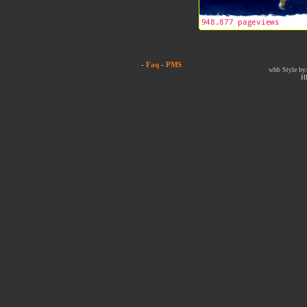
-
Faq
-
PMS
wbb Style by:
H